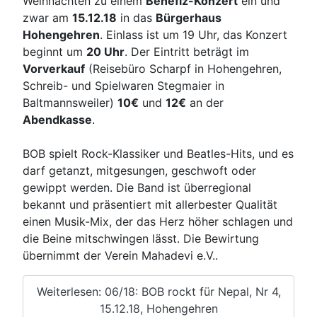
Weihnachten zu einem
Benefiz-Konzert
ein und
zwar am
15.12.18
in das
Bürgerhaus
Hohengehren
. Einlass ist um 19 Uhr, das Konzert
beginnt um
20 Uhr
. Der Eintritt beträgt im
Vorverkauf
(Reisebüro Scharpf in Hohengehren,
Schreib- und Spielwaren Stegmaier in
Baltmannsweiler)
10€
und
12€
an der
Abendkasse
.
BOB spielt Rock-Klassiker und Beatles-Hits, und es
darf getanzt, mitgesungen, geschwoft oder
gewippt werden. Die Band ist überregional
bekannt und präsentiert mit allerbester Qualität
einen Musik-Mix, der das Herz höher schlagen und
die Beine mitschwingen lässt. Die Bewirtung
übernimmt der Verein Mahadevi e.V..
Weiterlesen: 06/18: BOB rockt für Nepal, Nr 4,
15.12.18, Hohengehren