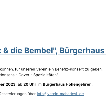
z & die Bembel", Bürgerhau
 können, für unseren Verein ein Benefiz-Konzert zu geben:
"Nonsens - Cover - Spezialitäten".
ber 2023
, ab
20 Uhr
im
Bürgerhaus Hohengehren
.
 Reservierungen über
info@verein-mahadevi .de
.