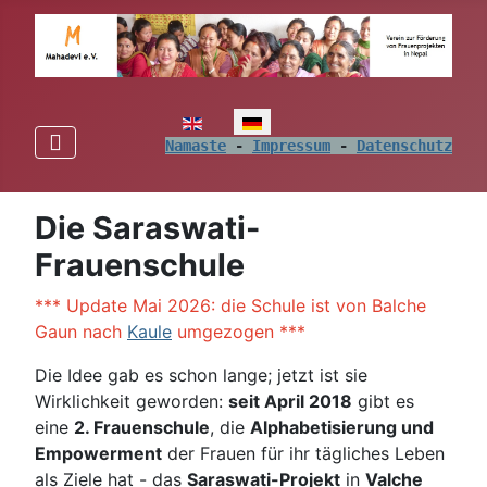
Sprache auswählen
Namaste
 - 
Impressum
 - 
Datenschutz
Die Saraswati-
Frauenschule
*** Update Mai 2026: die Schule ist von Balche
Gaun nach
Kaule
umgezogen ***
Die Idee gab es schon lange; jetzt ist sie
Wirklichkeit geworden:
seit April 2018
gibt es
eine
2. Frauenschule
, die
Alphabetisierung und
Empowerment
der Frauen für ihr tägliches Leben
als Ziele hat - das
Saraswati-Projekt
in
Valche