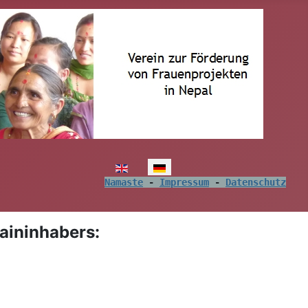
Sprache auswählen
Namaste
 - 
Impressum
 - 
Datenschutz
aininhabers: