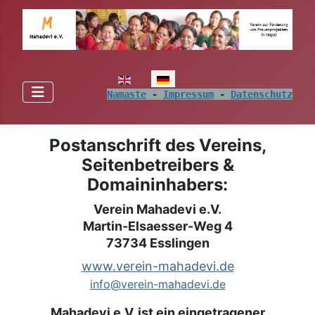
Sprache auswählen
Namaste
 - 
Impressum
 - 
Datenschutz
Postanschrift des Vereins,
Seitenbetreibers &
Domaininhabers:
Verein Mahadevi e.V.
Martin-Elsaesser-Weg 4
73734 Esslingen
www.verein-mahadevi.de
info@verein-mahadevi.de
Mahadevi e.V. ist ein eingetragener